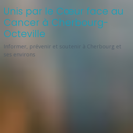
Unis par le Cœur face au
Cancer à Cherbourg-
Octeville
Informer, prévenir et soutenir à Cherbourg et
ses environs